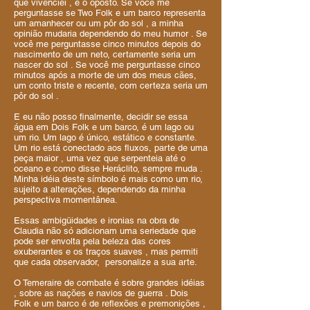
que vivenciei , é o oposto. Se você me
perguntasse se Two Folk e um barco representa
um amanhecer ou um pôr do sol , a minha
opinião mudaria dependendo do meu humor . Se
você me perguntasse cinco minutos depois do
nascimento de um neto, certamente seria um
nascer do sol . Se você me perguntasse cinco
minutos após a morte de um dos meus cães,
um conto triste e recente, com certeza seria um
pôr do sol .
E eu não posso finalmente, decidir se essa
água em Dois Folk e um barco, é um lago ou
um rio. Um lago é único, estático e constante.
Um rio está conectado aos fluxos, parte de uma
peça maior , uma vez que serpenteia até o
oceano e como disse Heráclito, sempre muda .
Minha idéia deste símbolo é mais como um rio,
sujeito a alterações, dependendo da minha
perspectiva momentânea.
Essas ambigüidades e ironias na obra de
Claudia não só adicionam uma seriedade que
pode ser envolta pela beleza das cores
exuberantes e os traços suaves , mas permiti
que cada observador, personalize a sua arte.
O Temeraire de combate é sobre grandes idéias
, sobre as nações e navios de guerra . Dois
Folk e um barco é de reflexões e premonições ,