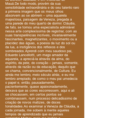
Mauá.De todo modo, provém da sua
sensibilidade extraordinária e do seu talento raro
a primeira imagem que os meus olhos
absorvem ao se abrirem – uma aquarela
majestosa, paisagem de Veneza, pregada a
uma parede do meu quarto de dormir. Cláudia,
de fato, se tornou uma especialista admirável
nessa arte complexíssima de registrar, com as
suas transparências incríveis, invariavelmente
fascinantes, magnetizantes, o movimento ou a
placidez das águas, a poesia da luz do sol ou
da lua, a instigância dos reflexos e dos
sombreados.Aprendi com meu saudoso pai,
Eduardo Lancellotti, um mago amador da
aquarela, a apreciá-la através da alma, do
espírito, da pele, do coração – jamais, somente,
através da razão ou da educação, daquilo que
se chama, convencionalmente, de Cultura. Eu
ainda me lembro, meio século atrás, e eu me
lembro arrepiado, de como o meu pai umedecia
o papel e, então, pausadamente,
pacientemente, quase apaixonadamente,
deixava que as cores escorressem, aqui e ali
se chocassem, em certos pontos se
combinassem, num processo delicadíssimo de
criação de novos matizes, de doces
tonalidades.Ao examinar a Veneza de Cláudia, a
cada jornada, me sobem à mente aqueles
tempos de aprendizado que eu jamais