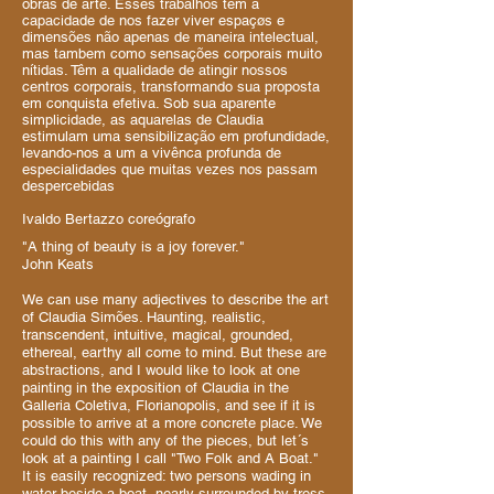
obras de arte. Esses trabalhos têm a
capacidade de nos fazer viver espaçøs e
dimensões não apenas de maneira intelectual,
mas tambem como sensações corporais muito
nítidas. Têm a qualidade de atingir nossos
centros corporais, transformando sua proposta
em conquista efetiva. Sob sua aparente
simplicidade, as aquarelas de Claudia
estimulam uma sensibilização em profundidade,
levando-nos a um a vivênca profunda de
especialidades que muitas vezes nos passam
despercebidas
Ivaldo Bertazzo coreógrafo
"A thing of beauty is a joy forever."
John Keats
We can use many adjectives to describe the art
of Claudia Simões. Haunting, realistic,
transcendent, intuitive, magical, grounded,
ethereal, earthy all come to mind. But these are
abstractions, and I would like to look at one
painting in the exposition of Claudia in the
Galleria Coletiva, Florianopolis, and see if it is
possible to arrive at a more concrete place. We
could do this with any of the pieces, but let´s
look at a painting I call "Two Folk and A Boat."
It is easily recognized: two persons wading in
water beside a boat, nearly surrounded by tress,