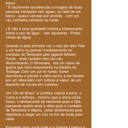
barco .
" É facilmente reconhecida a imagem de duas
pessoas tranquilas nas águas, ao lado de um
barco , quase cercado por árvores , com um
céu vermelho brilhante no fundo .
( E não é uma qualidade holística interessante,
sobre o uso da água - das aquarelas - Pintar
cenas de água)
Quando vi pela primeira vez o céu em dois Folk
e um barco eu pensei imediatamente no
combate de Temeraire pelo gigante William
Turner , onde também tem um céu
deslumbrante. O Temeraire, era um navio de
guerra que lutou bravamente na batalha de
Trafalgar. Com um sol no fundo, Turner
descreveu o grande e velho navio, a ser levado
por um rebocador com turbina a vapor, de um
depósito de sucata em Londres.
Um vôo do Brasil `a Londres valeria a pena, o
custo e o esforço , mesmo que a única coisa
fosse, ir diretamente de Heathrow para a Tate,
passando quatro anos a olhar para o combate
de Temeraire e depois, voltar diretamente para
Heathrow e pegar um voo no fim da tarde para
casa.
Enquanto isso, você pode ir a Galeria Coletiva e