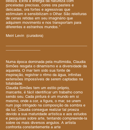
beleza. Extra a energia da natureza com
pinceladas precisas, cores ora pasteis e
delicadas, ora fortes e agressivas que
estimulam e sensibilizam o Olhar. São releituras
de cenas retidas em seu imaginário que
adquirem movimento e nos transportam para
diferentes e estranhos mundos."
Meiri Levin (curadora)
________________________________________
_________________
Numa época dominada pela multimidia, Claudia
Simões resgata o dinamismo e a diversidade da
aquarela. O mar tem sido sua fonte de
inspiração, registrar o ritmo da água, infinitas
extensões impossíveis de serem captadas na
totalidade.
Claudia Simões tem um estilo próprio,
marcante, é fácil identificar um trabalho como
sendo seu. Cada pintura é um mundo em si
mesmo, onde a cor, a figura, o mar, se unem
num jogo intrigado na composição da sombra e
da luz. Claudia consegue realizar tal proeza
devido a sua maturidade artistica e aos estudos
e pesquisas sobre arte, tentando compreende-la
sobre os mais diversos angulos. A artista
confronta constantemente a arte