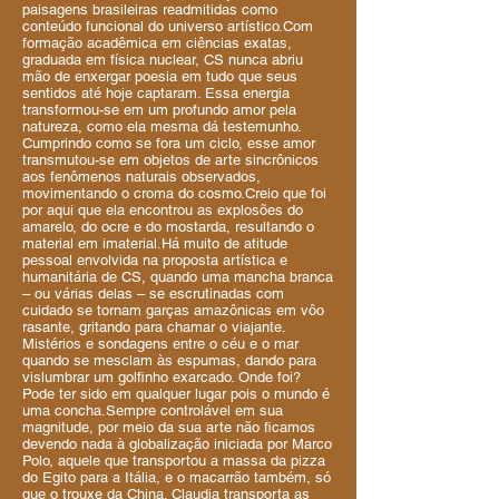
paisagens brasileiras readmitidas como
conteúdo funcional do universo artístico.Com
formação acadêmica em ciências exatas,
graduada em física nuclear, CS nunca abriu
mão de enxergar poesia em tudo que seus
sentidos até hoje captaram. Essa energia
transformou-se em um profundo amor pela
natureza, como ela mesma dá testemunho.
Cumprindo como se fora um ciclo, esse amor
transmutou-se em objetos de arte sincrônicos
aos fenômenos naturais observados,
movimentando o croma do cosmo.Creio que foi
por aqui que ela encontrou as explosões do
amarelo, do ocre e do mostarda, resultando o
material em imaterial.Há muito de atitude
pessoal envolvida na proposta artística e
humanitária de CS, quando uma mancha branca
– ou várias delas – se escrutinadas com
cuidado se tornam garças amazônicas em vôo
rasante, gritando para chamar o viajante.
Mistérios e sondagens entre o céu e o mar
quando se mesclam às espumas, dando para
vislumbrar um golfinho exarcado. Onde foi?
Pode ter sido em qualquer lugar pois o mundo é
uma concha.Sempre controlável em sua
magnitude, por meio da sua arte não ficamos
devendo nada à globalização iniciada por Marco
Polo, aquele que transportou a massa da pizza
do Egito para a Itália, e o macarrão também, só
que o trouxe da China. Claudia transporta as