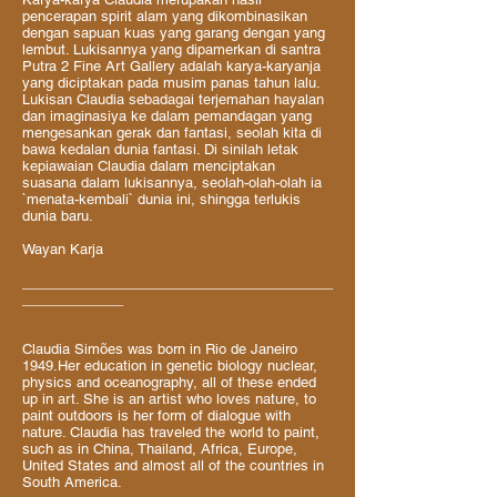
pencerapan spirit alam yang dikombinasikan
dengan sapuan kuas yang garang dengan yang
lembut. Lukisannya yang dipamerkan di santra
Putra 2 Fine Art Gallery adalah karya-karyanja
yang diciptakan pada musim panas tahun lalu.
Lukisan Claudia sebadagai terjemahan hayalan
dan imaginasiya ke dalam pemandagan yang
mengesankan gerak dan fantasi, seolah kita di
bawa kedalan dunia fantasi. Di sinilah letak
kepiawaian Claudia dalam menciptakan
suasana dalam lukisannya, seolah-olah-olah ia
`menata-kembali` dunia ini, shingga terlukis
dunia baru.
Wayan Karja
________________________________________
_____________
Claudia Simões was born in Rio de Janeiro
1949.Her education in genetic biology nuclear,
physics and oceanography, all of these ended
up in art. She is an artist who loves nature, to
paint outdoors is her form of dialogue with
nature. Claudia has traveled the world to paint,
such as in China, Thailand, Africa, Europe,
United States and almost all of the countries in
South America.