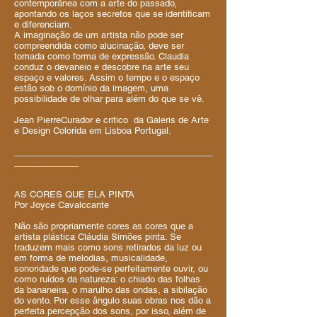
contemporânea com a arte do passado,
apontando os laços secretos que se identificam
e diferenciam.
A imaginação de um artista não pode ser
compreendida como alucinação, deve ser
tomada como forma de expressão. Claudia
conduz o devaneio e descobre na arte seu
espaço e valores. Assim o tempo e o espaço
estão sob o domínio da imagem, uma
possibilidade de olhar para além do que se vê.
Jean PierreCurador e critico da Galeris de Arte
e Design Colorida em Lisboa Portugal.
________________________________________
_____________
AS CORES QUE ELA PINTA
Por Joyce Cavalccante
Não são propriamente cores as cores que a
artista plástica Cláudia Simões pinta. Se
traduzem mais como sons retirados da luz ou
em forma de melodias, musicalidade,
sonoridade que pode-se perfeitamente ouvir, ou
como ruídos da natureza: o chiado das folhas
da bananeira, o marulho das ondas, a sibilação
do vento. Por esse ângulo suas obras nos dão a
perfeita percepção dos sons, por isso, além de