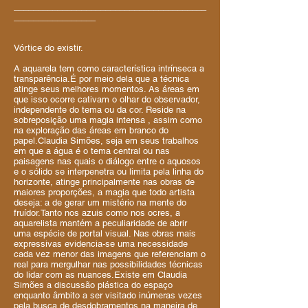
________________________________________
_________________
Vórtice do existir.
A aquarela tem como característica intrínseca a
transparência.É por meio dela que a técnica
atinge seus melhores momentos. As áreas em
que isso ocorre cativam o olhar do observador,
independente do tema ou da cor. Reside na
sobreposição uma magia intensa , assim como
na exploração das áreas em branco do
papel.Claudia Simões, seja em seus trabalhos
em que a água é o tema central ou nas
paisagens nas quais o diálogo entre o aquosos
e o sólido se interpenetra ou limita pela linha do
horizonte, atinge principalmente nas obras de
maiores proporções, a magia que todo artista
deseja: a de gerar um mistério na mente do
fruídor.Tanto nos azuis como nos ocres, a
aquarelista mantém a peculiaridade de abrir
uma espécie de portal visual. Nas obras mais
expressivas evidencia-se uma necessidade
cada vez menor das imagens que referenciam o
real para mergulhar nas possibilidades técnicas
do lidar com as nuances.Existe em Claudia
Simões a discussão plástica do espaço
enquanto âmbito a ser visitado inúmeras vezes
pela busca de desdobramentos na maneira de