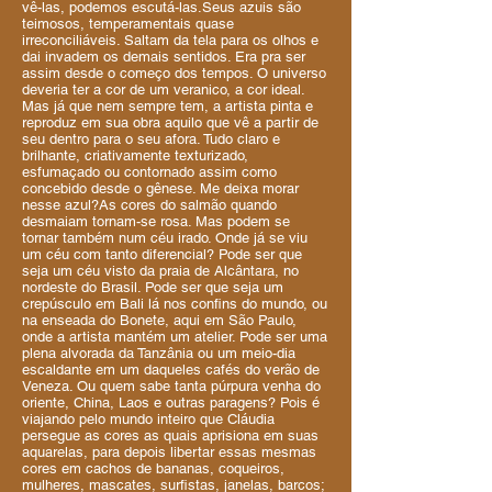
vê-las, podemos escutá-las.Seus azuis são
teimosos, temperamentais quase
irreconciliáveis. Saltam da tela para os olhos e
dai invadem os demais sentidos. Era pra ser
assim desde o começo dos tempos. O universo
deveria ter a cor de um veranico, a cor ideal.
Mas já que nem sempre tem, a artista pinta e
reproduz em sua obra aquilo que vê a partir de
seu dentro para o seu afora. Tudo claro e
brilhante, criativamente texturizado,
esfumaçado ou contornado assim como
concebido desde o gênese. Me deixa morar
nesse azul?As cores do salmão quando
desmaiam tornam-se rosa. Mas podem se
tornar também num céu irado. Onde já se viu
um céu com tanto diferencial? Pode ser que
seja um céu visto da praia de Alcântara, no
nordeste do Brasil. Pode ser que seja um
crepúsculo em Bali lá nos confins do mundo, ou
na enseada do Bonete, aqui em São Paulo,
onde a artista mantém um atelier. Pode ser uma
plena alvorada da Tanzânia ou um meio-dia
escaldante em um daqueles cafés do verão de
Veneza. Ou quem sabe tanta púrpura venha do
oriente, China, Laos e outras paragens? Pois é
viajando pelo mundo inteiro que Cláudia
persegue as cores as quais aprisiona em suas
aquarelas, para depois libertar essas mesmas
cores em cachos de bananas, coqueiros,
mulheres, mascates, surfistas, janelas, barcos;