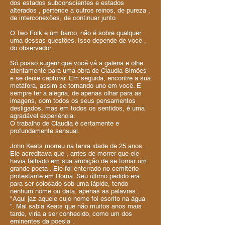
dos estados subconscientes e estados
alterados , pertence a outros reinos, de pureza ,
de interconexões, de continuar junto.
O Two Folk e um barco, não é sobre qualquer
uma dessas questões. Isso depende de você ,
do observador .
Só posso sugerir que você vá a galeria e olhe
atentamente para uma obra de Claudia Simões
e se deixe capturar. Em seguida, encontre a sua
metáfora, assim se tornando uno em você. E
sempre ter a alegria, de apenas olhar para as
imagens, com todos os seus pensamentos
desligados, mas em todos os sentidos, é uma
agradável experiência.
O trabalho de Claudia é certamente e
profundamente sensual.
John Keats morreu na tenra idade de 25 anos .
Ele acreditava que , antes de morrer que ele
havia falhado em sua ambição de se tornar um
grande poeta . Ele foi enterrado no cemitério
protestante em Roma. Seu último pedido era
para ser colocado sob uma lápide, tendo
nenhum nome ou data, apenas as palavras :
"Aqui jaz aquele cujo nome foi escrito na água
". Mal sabia Keats que não muitos anos mais
tarde, viria a ser conhecido, como um dos
eminentes da poesia .