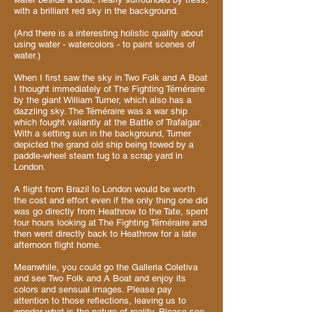
with a brilliant red sky in the background.
(And there is a interesting holistic quality about
using water - watercolors - to paint scenes of
water.)
When I first saw the sky in Two Folk and A Boat
I thought immediately of The Fighting Téméraire
by the giant William Turner, which also has a
dazzling sky. The Téméraire was a war ship
which fought valiantly at the Battle of Trafalgar.
With a setting sun in the background, Turner
depicted the grand old ship being towed by a
paddle-wheel steam tug to a scrap yard in
London.
A flight from Brazil to London would be worth
the cost and effort even if the only thing one did
was go directly from Heathrow to the Tate, spent
four hours looking at The Fighting Téméraire and
then went directly back to Heathrow for a late
afternoon flight home.
Meanwhile, you could go the Galleria Coletiva
and see Two Folk and A Boat and enjoy its
colors and sensual images. Please pay
attention to those reflections, leaving us to
wonder what is the nature of reality. Please see