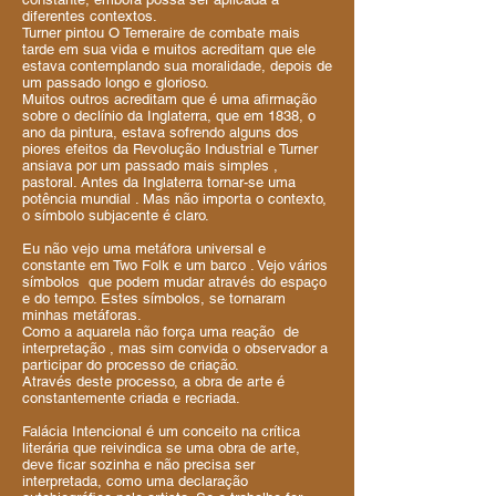
diferentes contextos.
Turner pintou O Temeraire de combate mais
tarde em sua vida e muitos acreditam que ele
estava contemplando sua moralidade, depois de
um passado longo e glorioso.
Muitos outros acreditam que é uma afirmação
sobre o declínio da Inglaterra, que em 1838, o
ano da pintura, estava sofrendo alguns dos
piores efeitos da Revolução Industrial e Turner
ansiava por um passado mais simples ,
pastoral. Antes da Inglaterra tornar-se uma
potência mundial . Mas não importa o contexto,
o símbolo subjacente é claro.
Eu não vejo uma metáfora universal e
constante em Two Folk e um barco . Vejo vários
símbolos que podem mudar através do espaço
e do tempo. Estes símbolos, se tornaram
minhas metáforas.
Como a aquarela não força uma reação de
interpretação , mas sim convida o observador a
participar do processo de criação.
Através deste processo, a obra de arte é
constantemente criada e recriada.
Falácia Intencional é um conceito na crítica
literária que reivindica se uma obra de arte,
deve ficar sozinha e não precisa ser
interpretada, como uma declaração