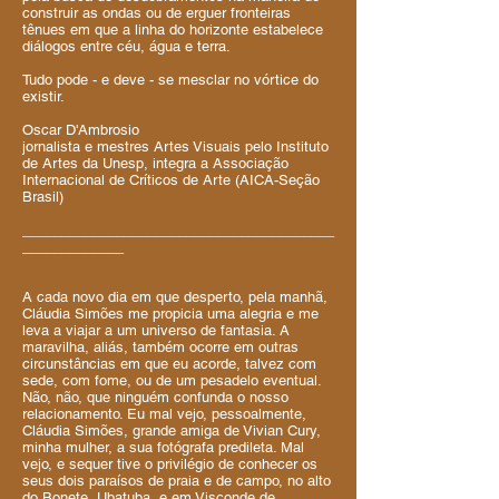
construir as ondas ou de erguer fronteiras
tênues em que a linha do horizonte estabelece
diálogos entre céu, água e terra.
Tudo pode - e deve - se mesclar no vórtice do
existir.
Oscar D'Ambrosio
jornalista e mestres Artes Visuais pelo Instituto
de Artes da Unesp, integra a Associação
Internacional de Críticos de Arte (AICA-Seção
Brasil)
________________________________________
_____________
A cada novo dia em que desperto, pela manhã,
Cláudia Simões me propicia uma alegria e me
leva a viajar a um universo de fantasia. A
maravilha, aliás, também ocorre em outras
circunstâncias em que eu acorde, talvez com
sede, com fome, ou de um pesadelo eventual.
Não, não, que ninguém confunda o nosso
relacionamento. Eu mal vejo, pessoalmente,
Cláudia Simões, grande amiga de Vivian Cury,
minha mulher, a sua fotógrafa predileta. Mal
vejo, e sequer tive o privilégio de conhecer os
seus dois paraísos de praia e de campo, no alto
do Bonete, Ubatuba, e em Visconde de