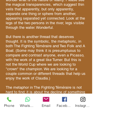
the magical transparencies, which suggest thin
veils that apparently, but only apparently,
separate one thing or sphere from another,
appearing separated yet connected. Look at the
legs of the two persons in the river, legs visible
through the water. Wonderful.
But there is another thread that deserves
thought. It is the symbolic, the metaphoric, in
both The Fighting Téméraire and Two Folk and A
Boat. (Some may think it is presumptuous to
compare and contrast anyone, even a Picasso,
with the work of a great like Turner. But this is
not the World Cup where we are looking to
"crown" the champion. We are looking for a
couple common or different threads that help us
enjoy the work of Claudia.)
The metaphor in The Fighting Téméraire is not
hard to find; it is about the decline of something
once powerful. The metaphor is universal and
constant, though it can apply to different
Phone
WhatsApp
Email
Facebook
Instagram
contexts. Turner painted The Fighting Téméraire
later in his life and many believe he was
contemplating his mortality after a long and
glorious past. Many others believe it is a
statement about the decline of England, which
in 1838, the year of the painting, was suffering