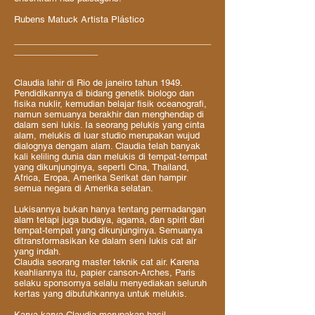
Rubens Matuck Artista Plástico
________________________________________
_________________
Claudia lahir di Rio de janeiro tahun 1949.
Pendidikannya di bidang genetik biologo dan
fisika nuklir, kemudian belajar fisik oceanografi,
namun semuanya berakhir dan menghendap di
dalam seni lukis. Ia seorang pelukis yang cinta
alam, melukis di luar studio merupakan wujud
dialognya dengam alam. Claudia telah banyak
kali keliling dunia dan melukis di tempat-tempat
yang dikunjunginya, seperti Cina, Thailand,
Africa, Eropa, Amerika Serikat dan hampir
semua negara di Amerika selatan.
Lukisannya bukan hanya tentang permadangan
alam tetapi juga budaya, agama, dan spirit dari
tempat-tempat yang dikunjunginya. Semuanya
ditransformasikan ke dalam seni lukis cat air
yang indah.
Claudia seorang master teknik cat air. Karena
keahliannya itu, papier canson-Arches, Paris
selaku sponsornya selalu menyediakan seluruh
kertas yang dibutuhkannya untuk melukis.
Karya-karya Claudia merupakan hasil