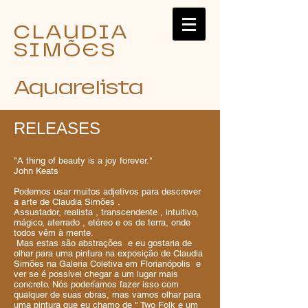
CLAUDIA
SIMÕES
Aquarelista
RELEASES
"A thing of beauty is a joy forever."
John Keats
Podemos usar muitos adjetivos para descrever
a arte de Claudia Simões .
Assustador, realista , transcendente , intuitivo,
mágico, aterrado , etéreo e os de terra, onde
todos vêm à mente.
Mas estas são abstrações e eu gostaria de
olhar para uma pintura na exposição de Claudia
Simões na Galeria Coletiva em Florianópolis e
ver se é possível chegar a um lugar mais
concreto. Nós poderíamos fazer isso com
qualquer de suas obras, mas vamos olhar para
uma pintura que eu chamo de " Two Folk e um