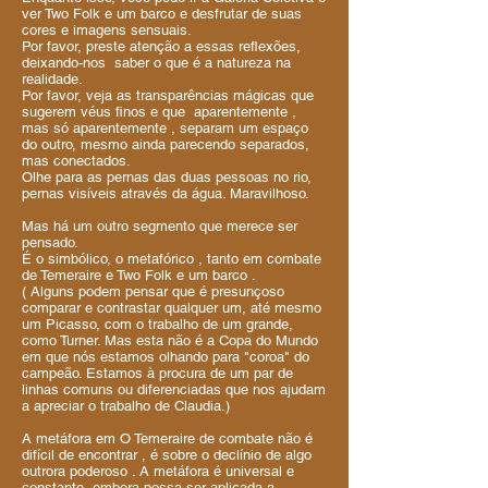
ver Two Folk e um barco e desfrutar de suas
cores e imagens sensuais.
Por favor, preste atenção a essas reflexões,
deixando-nos saber o que é a natureza na
realidade.
Por favor, veja as transparências mágicas que
sugerem véus finos e que aparentemente ,
mas só aparentemente , separam um espaço
do outro, mesmo ainda parecendo separados,
mas conectados.
Olhe para as pernas das duas pessoas no rio,
pernas visíveis através da água. Maravilhoso.
Mas há um outro segmento que merece ser
pensado.
É o simbólico, o metafórico , tanto em combate
de Temeraire e Two Folk e um barco .
( Alguns podem pensar que é presunçoso
comparar e contrastar qualquer um, até mesmo
um Picasso, com o trabalho de um grande,
como Turner. Mas esta não é a Copa do Mundo
em que nós estamos olhando para "coroa" do
campeão. Estamos à procura de um par de
linhas comuns ou diferenciadas que nos ajudam
a apreciar o trabalho de Claudia.)
A metáfora em O Temeraire de combate não é
difícil de encontrar , é sobre o declínio de algo
outrora poderoso . A metáfora é universal e
constante, embora possa ser aplicada a