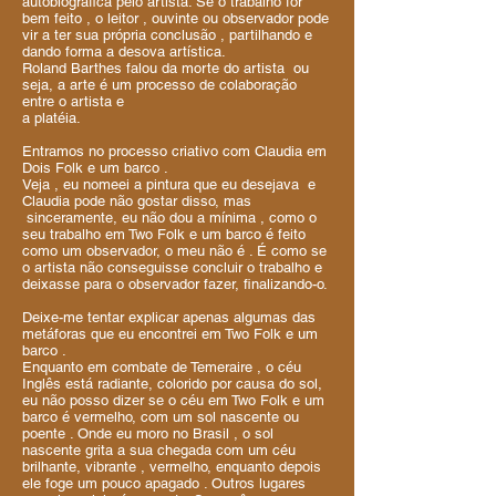
autobiográfica pelo artista. Se o trabalho for
bem feito , o leitor , ouvinte ou observador pode
vir a ter sua própria conclusão , partilhando e
dando forma a desova artística.
Roland Barthes falou da morte do artista ou
seja, a arte é um processo de colaboração
entre o artista e
a platéia.
Entramos no processo criativo com Claudia em
Dois Folk e um barco .
Veja , eu nomeei a pintura que eu desejava e
Claudia pode não gostar disso, mas
sinceramente, eu não dou a mínima , como o
seu trabalho em Two Folk e um barco é feito
como um observador, o meu não é . É como se
o artista não conseguisse concluir o trabalho e
deixasse para o observador fazer, finalizando-o.
Deixe-me tentar explicar apenas algumas das
metáforas que eu encontrei em Two Folk e um
barco .
Enquanto em combate de Temeraire , o céu
Inglês está radiante, colorido por causa do sol,
eu não posso dizer se o céu em Two Folk e um
barco é vermelho, com um sol nascente ou
poente . Onde eu moro no Brasil , o sol
nascente grita a sua chegada com um céu
brilhante, vibrante , vermelho, enquanto depois
ele foge um pouco apagado . Outros lugares