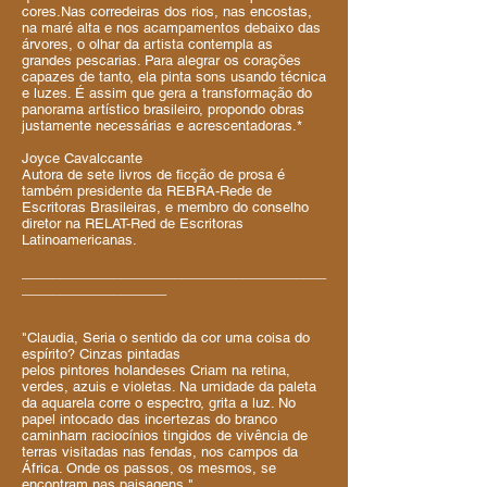
cores.Nas corredeiras dos rios, nas encostas,
na maré alta e nos acampamentos debaixo das
árvores, o olhar da artista contempla as
grandes pescarias. Para alegrar os corações
capazes de tanto, ela pinta sons usando técnica
e luzes. É assim que gera a transformação do
panorama artístico brasileiro, propondo obras
justamente necessárias e acrescentadoras.*
Joyce Cavalccante
Autora de sete livros de ficção de prosa é
também presidente da REBRA-Rede de
Escritoras Brasileiras, e membro do conselho
diretor na RELAT-Red de Escritoras
Latinoamericanas.
________________________________________
___________________
"Claudia, Seria o sentido da cor uma coisa do
espírito? Cinzas pintadas
pelos pintores holandeses Criam na retina,
verdes, azuis e violetas. Na umidade da paleta
da aquarela corre o espectro, grita a luz. No
papel intocado das incertezas do branco
caminham raciocínios tingidos de vivência de
terras visitadas nas fendas, nos campos da
África. Onde os passos, os mesmos, se
encontram nas paisagens."