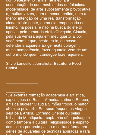
completei.Melhor, mais me inebria a
constatação de que, nestes idos de falaciosa
modernidade, de arte supostamente provocativa
e, muitas vezes, sem o menor sentido, sem a
menor intenção de uma real transformação,
ainda existe gente, como ela, empenhada no
lirismo, na poesia, e não na busca do efeito
apenas pelo rumor do efeito.Obrigado, Cláudia,
pela sua Veneza aqui em meu quarto. E por
você permitir que, neste texto, eu possa
defender a aquarela.Exige muita coragem,
muita competência, fazer aquarela.Vem de um
outro mundo quem consegue fazer aquarela.
Sílvio LancellottiJornalista, Escritor e Food
Stylist
________________________________________
_______________
_________
"De extensa formação academica e artistica,
exposições no Brasil, America Latina e Europa,
a fisica nuclear Claudia Simões trocou o reator
atômico pela arte. Em suas frequentes viagens,
seja pela África, Extremo Oriente ou pelas
trilhas da Mantiqueira, capta não só a paisagem
como também a cultura, religiosidade e espírito
dos locais por onde passa e os transforma em
séries de aquarelas de técnicas apuradas e rara